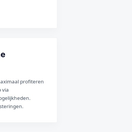
ne
maximaal profiteren
 via
ogelijkheden.
steringen.