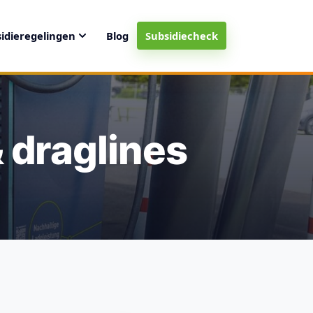
idieregelingen
Blog
Subsidiecheck
 draglines