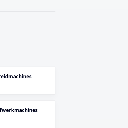
preidmachines
 afwerkmachines