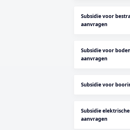
Subsidie voor best
aanvragen
Subsidie voor bode
aanvragen
Subsidie voor boori
Subsidie elektrisch
aanvragen