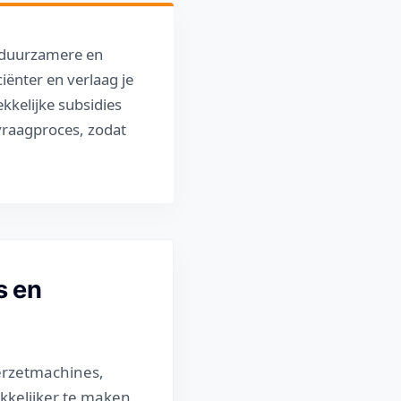
n duurzamere en
ciënter en verlaag je
kkelijke subsidies
nvraagproces, zodat
s en
erzetmachines,
kkelijker te maken,