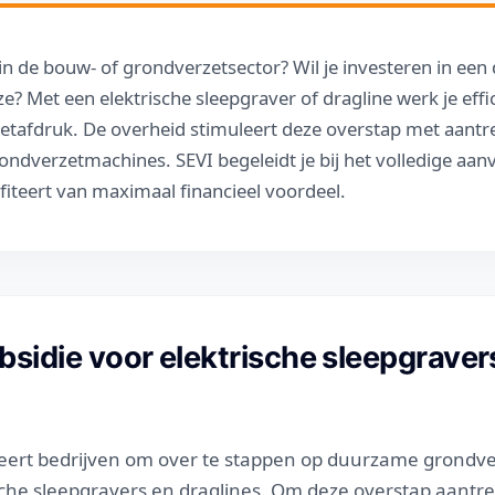
n de bouw- of grondverzetsector? Wil je investeren in ee
ze? Met een elektrische sleepgraver of dragline werk je effi
etafdruk. De overheid stimuleert deze overstap met aantre
rondverzetmachines. SEVI begeleidt je bij het volledige aa
fiteert van maximaal financieel voordeel.
bsidie voor elektrische sleepgraver
leert bedrijven om over te stappen op duurzame grondv
che sleepgravers en draglines. Om deze overstap aantre