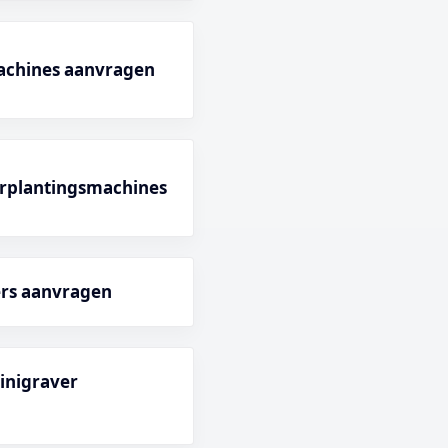
achines aanvragen
rplantingsmachines
ers aanvragen
minigraver