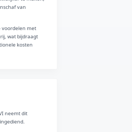
aanschaf van
e voordelen met
ij, wat bijdraagt
tionele kosten
VI neemt dit
 ingediend.