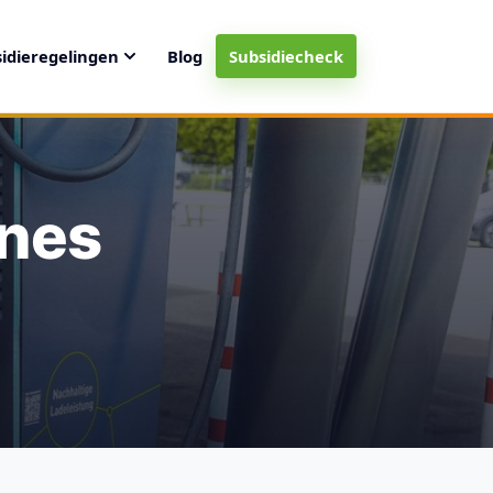
idieregelingen
Blog
Subsidiecheck
ines