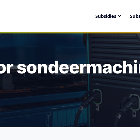
Subsidies
Subs
oor sondeermach