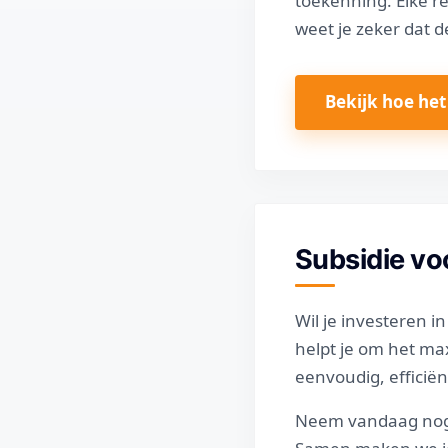
toekenning. Elke r
weet je zeker dat d
Bekijk hoe het
Subsidie vo
Wil je investeren 
helpt je om het ma
eenvoudig, efficië
Neem vandaag nog c