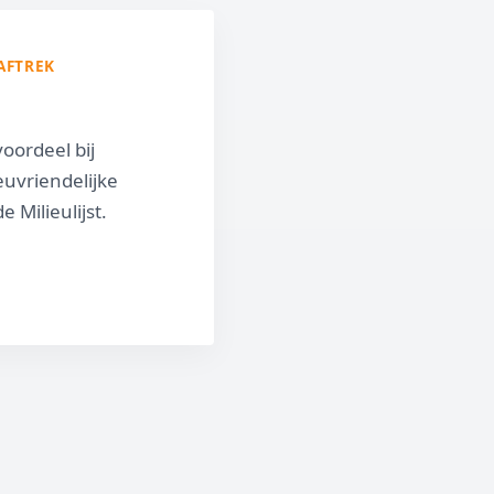
AFTREK
voordeel bij
euvriendelijke
 Milieulijst.