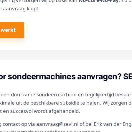
egeling verzorgen wij op basis van
No-Cure-No-Pay
. Zo b
e aanvraag klopt.
 werkt
or sondeermachines aanvragen? SE
in een duurzame sondeermachine en tegelijkertijd bespar
ximale uit de beschikbare subsidie te halen. Wij zorgen 
nt en succesvol wordt afgehandeld.
ontact op via aanvraag@sevi.nl of bel Erik van der Eng 