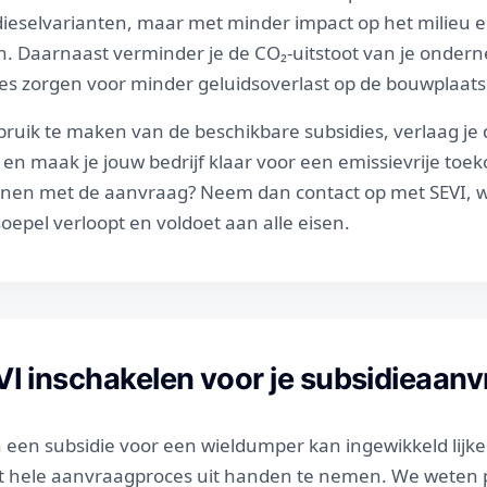
 dieselvarianten, maar met minder impact op het milieu 
n. Daarnaast verminder je de CO₂-uitstoot van je onder
es zorgen voor minder geluidsoverlast op de bouwplaats
uik te maken van de beschikbare subsidies, verlaag je d
en maak je jouw bedrijf klaar voor een emissievrije toek
nen met de aanvraag? Neem dan contact op met SEVI, wi
epel verloopt en voldoet aan alle eisen.
 inschakelen voor je subsidieaan
een subsidie voor een wieldumper kan ingewikkeld lijke
t hele aanvraagproces uit handen te nemen. We weten p