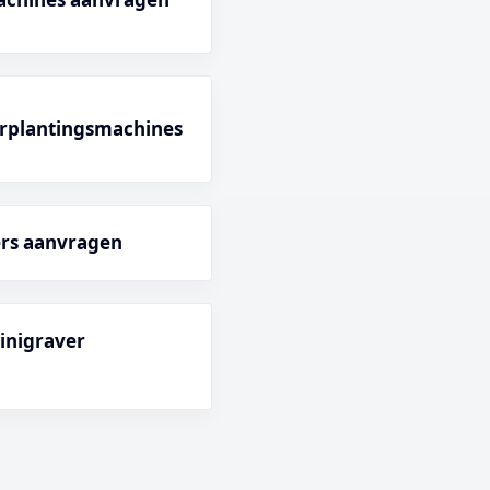
rplantingsmachines
ers aanvragen
minigraver