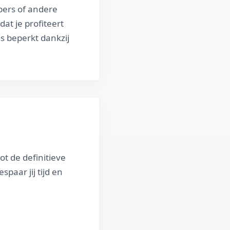
pers of andere
at je profiteert
is beperkt dankzij
ot de definitieve
espaar jij tijd en