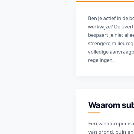
Ben je actief in de 
werkwijze? De overh
bespaart je niet al
strengere milieurege
volledige aanvraagp
regelingen.
Waarom subs
Een wieldumper is 
van grond, puin en