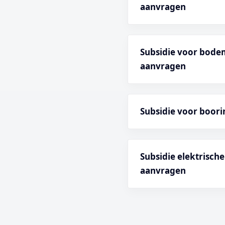
aanvragen
Subsidie voor bode
aanvragen
Subsidie voor boori
Subsidie elektrisch
aanvragen