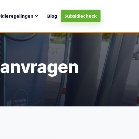
idieregelingen
Blog
Subsidiecheck
aanvragen