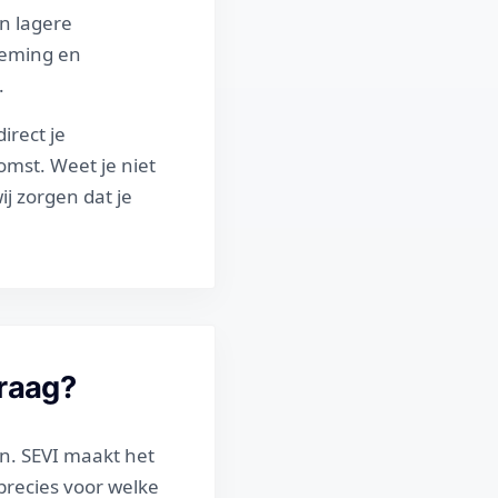
en lagere
neming en
.
irect je
omst. Weet je niet
j zorgen dat je
vraag?
n. SEVI maakt het
recies voor welke