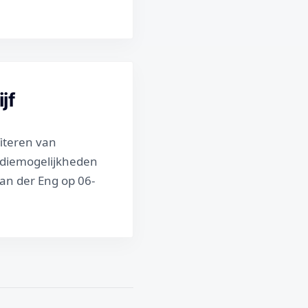
jf
fiteren van
idiemogelijkheden
van der Eng op 06-