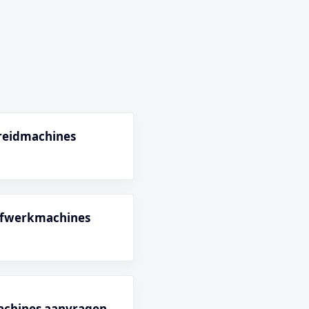
preidmachines
 afwerkmachines
achines aanvragen